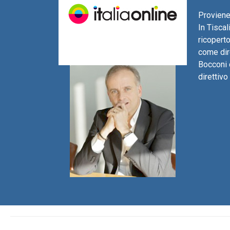
Proviene
In Tiscal
ricoperto
come dire
Bocconi 
direttiv