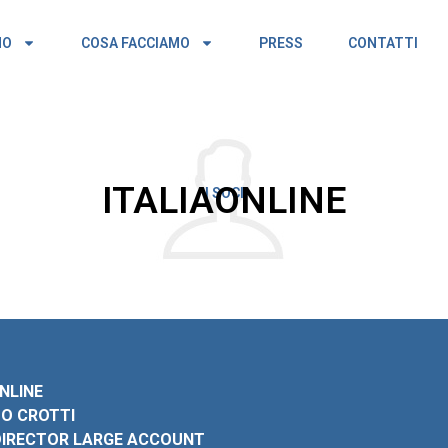
MO
COSA FACCIAMO
PRESS
CONTATTI
ITALIAONLINE
I SOCI
NLINE
O CROTTI
DIRECTOR LARGE ACCOUNT