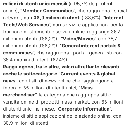
milioni di utenti unici mensili
(il 95,7% degli utenti
online), “
Member Communities
”, che raggruppa i social
network, con
36,9 milioni di utenti
(l’88,6%), “
Internet
Tools/Web Services
”, con servizi e applicazioni per la
fruizione di strumenti e servizi online, raggiunge 36,7
milioni di utenti (l’88,2%)i, “
Video/Movies
” con 36,7
milioni di utenti (l’88,2%), “
General interest portals &
communities
”, che raggruppa i portali generalisti con
36,4 mionini di utenti (87,4%).
Raggiungono, tra le altre, valori altrettanto rilevanti
anche le sottocategorie “Current events & global
news”
con i siti di news online che raggiungono a
febbraio 35 milioni di utenti unici, “
Mass
merchandiser
”, la categoria che raggruppa siti di
vendita online di prodotti mass market, con 33 milioni
di utenti unici nel mese, “
Corporate information
”,
insieme di siti e applicazioni delle aziende online, con
30,9 milioni di utenti.