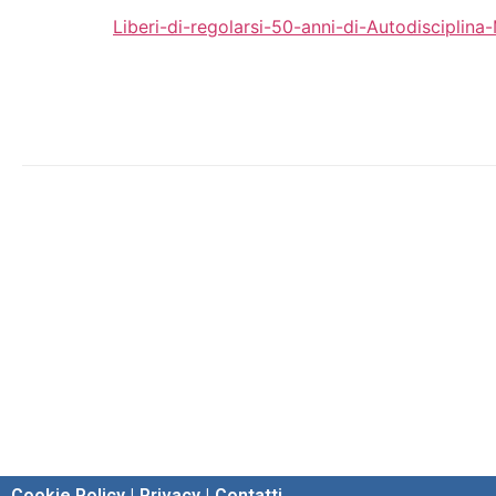
Liberi-di-regolarsi-50-anni-di-Autodisciplin
Cookie Policy |
Privacy |
Contatti